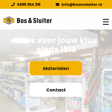
0599 354 316
info@bosensluiter.nl
☰
Alles voor jouw klus
sinds 1913
Materialen
Contact